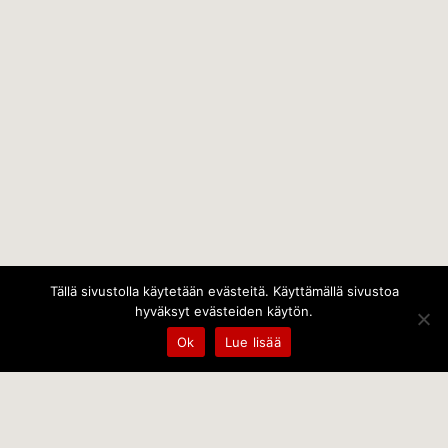
Tällä sivustolla käytetään evästeitä. Käyttämällä sivustoa
hyväksyt evästeiden käytön.
Ok
Lue lisää
Temps Oy
Leppämäentie 10, 21800 Kyrö, Finland