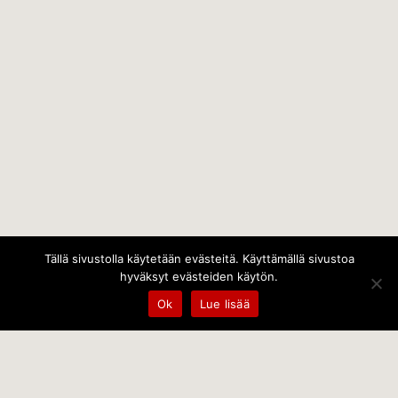
Tällä sivustolla käytetään evästeitä. Käyttämällä sivustoa
hyväksyt evästeiden käytön.
Ok
Lue lisää
Temps Oy
Leppämäentie 10, 21800 Kyrö, Finland