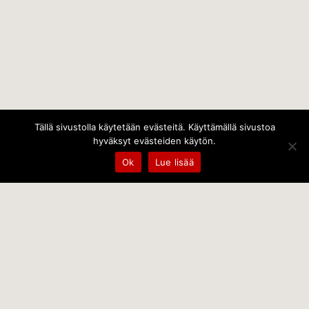
Tällä sivustolla käytetään evästeitä. Käyttämällä sivustoa
hyväksyt evästeiden käytön.
Ok
Lue lisää
Temps Oy
Leppämäentie 10, 21800 Kyrö, Finland
+358 400 797 227 kantele@temps.fi
facebook.com/TempsOy