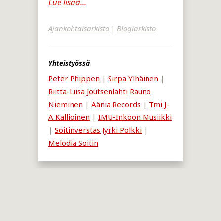
Lue lisää...
Ajankohtaisarkisto
|
Blogiarkisto
Yhteistyössä
Peter Phippen
|
Sirpa Ylhäinen
|
Riitta-Liisa Joutsenlahti
Rauno
Nieminen
|
Äänia Records
|
Tmi J-
A Kallioinen
|
IMU-Inkoon Musiikki
|
Soitinverstas Jyrki Pölkki
|
Melodia Soitin