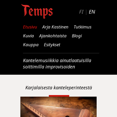
FI
|
EN
Etusivu
Arja Kastinen
Tutkimus
Kuvia
Ajankohtaista
Blogi
Kauppa
Esitykset
Kantelemusiikkia ainutlaatuisilla
soittimilla improvisoiden
Karjalaisesta kanteleperinteestä