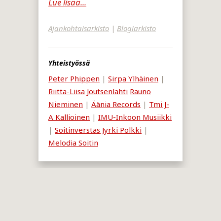
Lue lisää...
Ajankohtaisarkisto
|
Blogiarkisto
Yhteistyössä
Peter Phippen
|
Sirpa Ylhäinen
|
Riitta-Liisa Joutsenlahti
Rauno
Nieminen
|
Äänia Records
|
Tmi J-
A Kallioinen
|
IMU-Inkoon Musiikki
|
Soitinverstas Jyrki Pölkki
|
Melodia Soitin