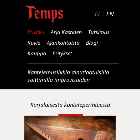
FI
|
EN
Etusivu
Arja Kastinen
Tutkimus
Kuvia
Ajankohtaista
Blogi
Kauppa
Esitykset
Kantelemusiikkia ainutlaatuisilla
soittimilla improvisoiden
Karjalaisesta kanteleperinteestä