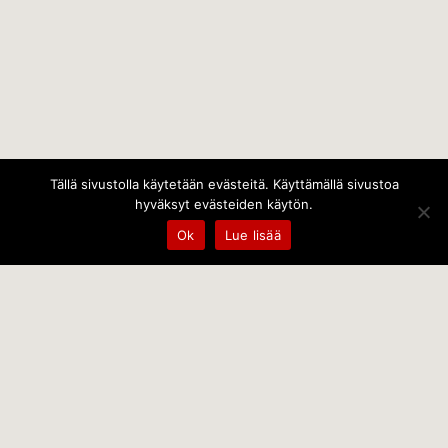
Tällä sivustolla käytetään evästeitä. Käyttämällä sivustoa
hyväksyt evästeiden käytön.
Ok
Lue lisää
Temps Oy
Leppämäentie 10, 21800 Kyrö, Finland
+358 400 797 227 kantele@temps.fi
facebook.com/TempsOy