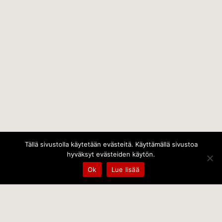
Tällä sivustolla käytetään evästeitä. Käyttämällä sivustoa
hyväksyt evästeiden käytön.
Ok
Lue lisää
Temps Oy
Leppämäentie 10, 21800 Kyrö, Finland