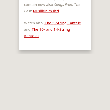
contain now also
Songs From The
Past
:
Musiikin muisti
.
Watch also:
The 5-String Kantele
and
The 10- and 14-String
Kanteles