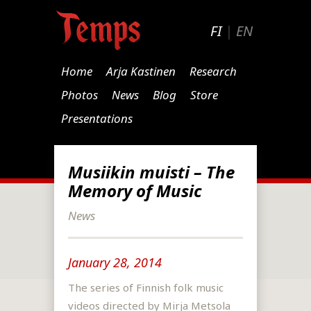
FI
|
EN
Home
Arja Kastinen
Research
Photos
News
Blog
Store
Presentations
Musiikin muisti – The
Memory of Music
News
January 28, 2014
The series of Finnish folk music
videos directed by Mirja Metsola