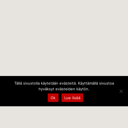
Tällä sivustolla käytetään evästeitä. Käyttämällä sivustoa
hyväksyt evästeiden käytön.
Ok
Lue lisää
Temps Oy
Leppämäentie 10, 21800 Kyrö, Finland