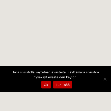
Tällä sivustolla käytetään evästeitä. Käyttämällä sivustoa
hyväksyt evästeiden käytön.
Ok
Lue lisää
Temps Oy
Leppämäentie 10, 21800 Kyrö, Finland