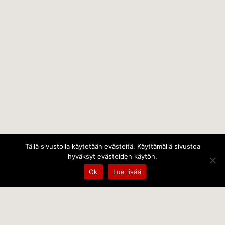
Tällä sivustolla käytetään evästeitä. Käyttämällä sivustoa
hyväksyt evästeiden käytön.
Ok
Lue lisää
Temps Oy
Leppämäentie 10, 21800 Kyrö, Finland