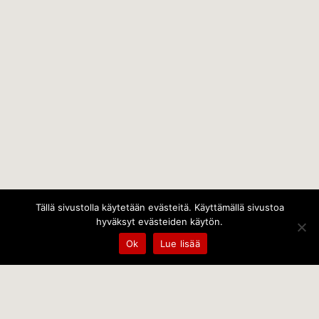
Tällä sivustolla käytetään evästeitä. Käyttämällä sivustoa
hyväksyt evästeiden käytön.
Ok
Lue lisää
Temps Oy
Leppämäentie 10, 21800 Kyrö, Finland