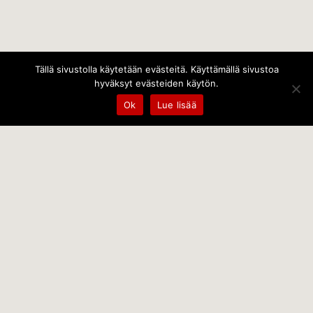
Tällä sivustolla käytetään evästeitä. Käyttämällä sivustoa
hyväksyt evästeiden käytön.
Ok
Lue lisää
Temps Oy
Leppämäentie 10, 21800 Kyrö, Finland
+358 400 797 227 kantele@temps.fi
facebook.com/TempsOy
Copyright © 2014 Temps Oy Photography © Paul
Brück