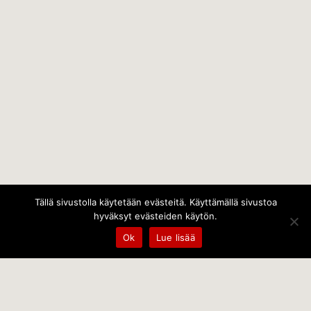
Tällä sivustolla käytetään evästeitä. Käyttämällä sivustoa
hyväksyt evästeiden käytön.
Ok
Lue lisää
Temps Oy
Leppämäentie 10, 21800 Kyrö, Finland