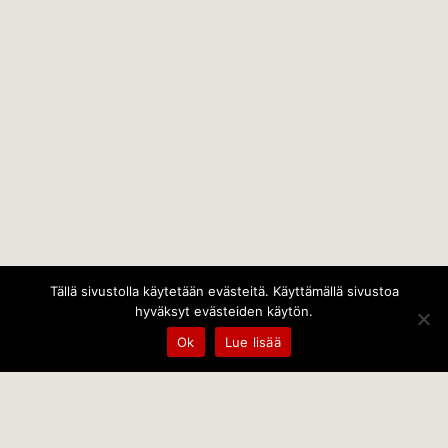
Tällä sivustolla käytetään evästeitä. Käyttämällä sivustoa
hyväksyt evästeiden käytön.
Ok
Lue lisää
Temps Oy
Leppämäentie 10, 21800 Kyrö, Finland