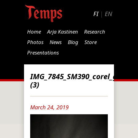
FI
|
EN
Home
Arja Kastinen
Research
Photos
News
Blog
Store
Presentations
IMG_7845_SM390_corel_greysca
(3)
March 24, 2019