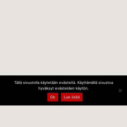
Tällä sivustolla käytetään evästeitä. Käyttämällä sivustoa
hyväksyt evästeiden käytön.
Ok
Lue lisää
Temps Oy
Leppämäentie 10, 21800 Kyrö, Finland