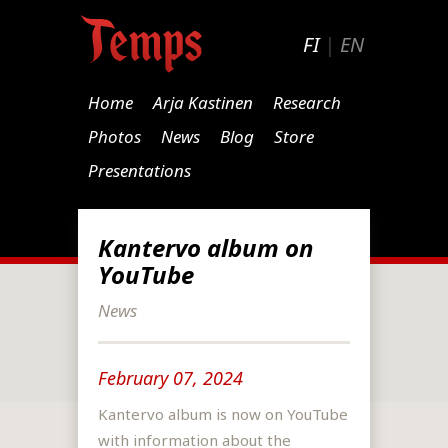
FI
|
EN
Home
Arja Kastinen
Research
Photos
News
Blog
Store
Presentations
Kantervo album on
YouTube
News
February 07, 2024
Kantervo album is now on YouTube
with information about the