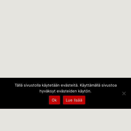
Tällä sivustolla käytetään evästeitä. Käyttämällä sivustoa
hyväksyt evästeiden käytön.
Ok
Lue lisää
Temps Oy
Leppämäentie 10, 21800 Kyrö, Finland