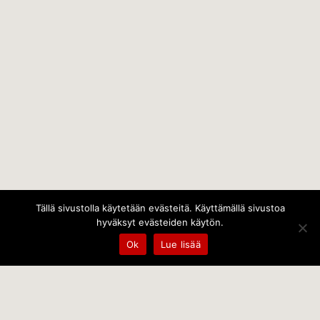
Tällä sivustolla käytetään evästeitä. Käyttämällä sivustoa
hyväksyt evästeiden käytön.
Ok
Lue lisää
Temps Oy
Leppämäentie 10, 21800 Kyrö, Finland