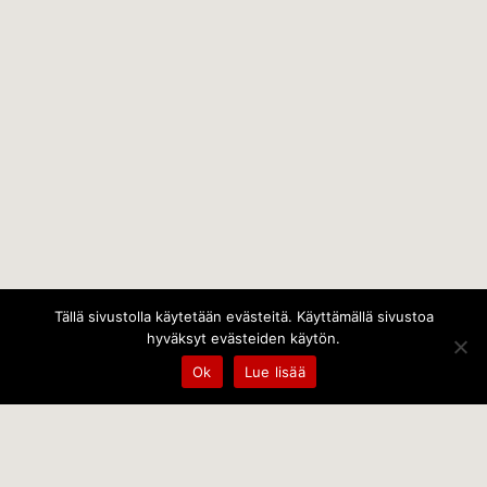
Tällä sivustolla käytetään evästeitä. Käyttämällä sivustoa
hyväksyt evästeiden käytön.
Ok
Lue lisää
Temps Oy
Leppämäentie 10, 21800 Kyrö, Finland