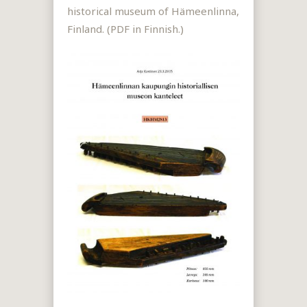
historical museum of Hämeenlinna,
Finland. (PDF in Finnish.)