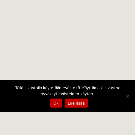
Tällä sivustolla käytetään evästeitä. Käyttämällä sivustoa
hyväksyt evästeiden käytön.
Ok
Lue lisää
Temps Oy
Leppämäentie 10, 21800 Kyrö, Finland