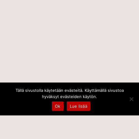
Tällä sivustolla käytetään evästeitä. Käyttämällä sivustoa
hyväksyt evästeiden käytön.
Ok
Lue lisää
Temps Oy
Leppämäentie 10, 21800 Kyrö, Finland