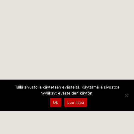
Tällä sivustolla käytetään evästeitä. Käyttämällä sivustoa
hyväksyt evästeiden käytön.
Ok
Lue lisää
Temps Oy
Leppämäentie 10, 21800 Kyrö, Finland