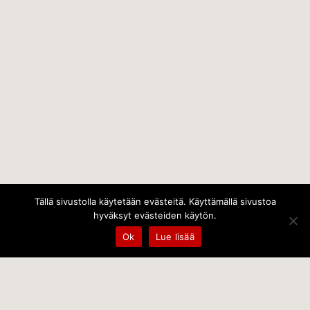
Tällä sivustolla käytetään evästeitä. Käyttämällä sivustoa
hyväksyt evästeiden käytön.
Ok
Lue lisää
Temps Oy
Leppämäentie 10, 21800 Kyrö, Finland