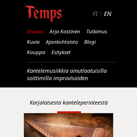
FI
|
EN
Etusivu
Arja Kastinen
Tutkimus
Kuvia
Ajankohtaista
Blogi
Kauppa
Esitykset
Kantelemusiikkia ainutlaatuisilla
soittimilla improvisoiden
Karjalaisesta kanteleperinteestä