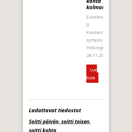
kohta
kolmannenki
Esitelmä
II
Kansanmusiikintutkij
symposiumissa
Helsingissä
28.11.2016.
Lue
lisää
Ladattavat tiedostot
Soitti päivän, soitti toisen,
soitti kohta