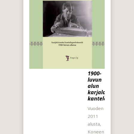
1900-
luvun
alun
karjalaisista
kanteleensoittajis
Vuoden
2011
alusta,
Koneen