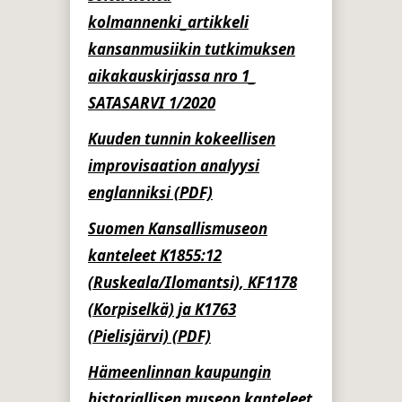
kolmannenki_artikkeli
kansanmusiikin tutkimuksen
aikakauskirjassa nro 1_
SATASARVI 1/2020
Kuuden tunnin kokeellisen
improvisaation analyysi
englanniksi (PDF)
Suomen Kansallismuseon
kanteleet K1855:12
(Ruskeala/Ilomantsi), KF1178
(Korpiselkä) ja K1763
(Pielisjärvi) (PDF)
Hämeenlinnan kaupungin
historiallisen museon kanteleet