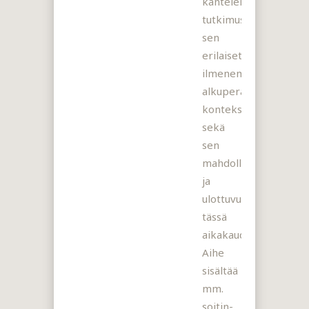
kanteleimprovisaatio
tutkimus,
sen
erilaiset
ilmenemismuodot
alkuperäisessä
kontekstissaan
sekä
sen
mahdollisuudet
ja
ulottuvuudet
tässä
aikakaudessa.
Aihe
sisältää
mm.
soitin-,