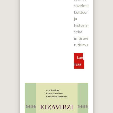
sävelmä-,
kulttuuri-
ja
historiatutkimusta
sekä
improvisaation
tutkimusta.
Lue
lisää