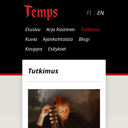
FI
|
EN
Etusivu
Arja Kastinen
Tutkimus
Kuvia
Ajankohtaista
Blogi
Kauppa
Esitykset
Tutkimus