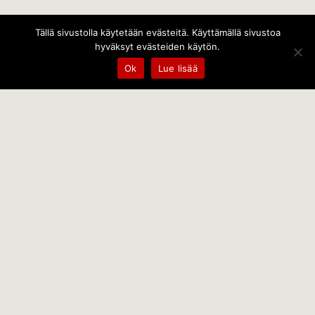
Tällä sivustolla käytetään evästeitä. Käyttämällä sivustoa
hyväksyt evästeiden käytön.
Ok
Lue lisää
Temps Oy
Leppämäentie 10, 21800 Kyrö, Finland
+358 400 797 227 kantele@temps.fi
facebook.com/TempsOy
Copyright © 2014 Temps Oy Photography © Paul
Brück