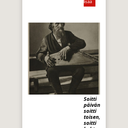
lisää
Soitti
päivän,
soitti
toisen,
soitti