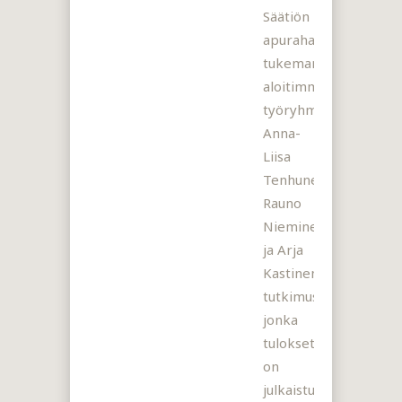
Säätiön
apurahan
tukemana,
aloitimme
työryhmällä
Anna-
Liisa
Tenhunen,
Rauno
Nieminen
ja Arja
Kastinen
tutkimusprojektin,
jonka
tulokset
on
julkaistu