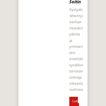
Soitin
Pystyäkseen
lähentymään
vanhan
musiikin
ydintä
ja
ymmärtääkseen
sen
estetiikkaa
syvällisemmin,
tarvitsee
soittaja
oikeanlaisen
soittimen.
Lue