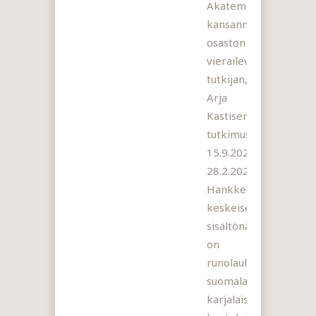
Akatemian
kansanmusiikin
osaston
vierailevan
tutkijan,
Arja
Kastisen,
tutkimushanke
15.9.2021–
28.2.2026.
Hankkeen
keskeisenä
sisältönä
on
runolaulukulttuurin
suomalais-
karjalaisen