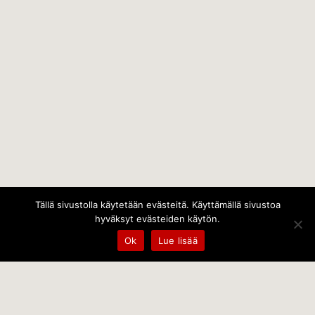
Tällä sivustolla käytetään evästeitä. Käyttämällä sivustoa
hyväksyt evästeiden käytön.
Ok
Lue lisää
Temps Oy
Leppämäentie 10, 21800 Kyrö, Finland