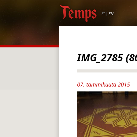
FI
|
EN
IMG_2785 (8
07. tammikuuta 2015