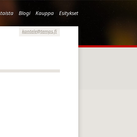
taista
Blogi
Kauppa
Esitykset
kantele@temps.fi