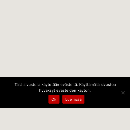
Tällä sivustolla käytetään evästeitä. Käyttämällä sivustoa
hyväksyt evästeiden käytön.
Ok
Lue lisää
Temps Oy
Leppämäentie 10, 21800 Kyrö, Finland