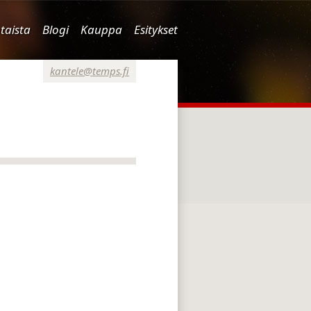
taista
Blogi
Kauppa
Esitykset
kantele@temps.fi