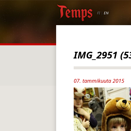
FI
|
EN
IMG_2951 (5
07. tammikuuta 2015