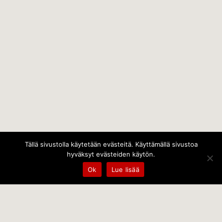
Tällä sivustolla käytetään evästeitä. Käyttämällä sivustoa
hyväksyt evästeiden käytön.
Ok
Lue lisää
Temps Oy
Leppämäentie 10, 21800 Kyrö, Finland