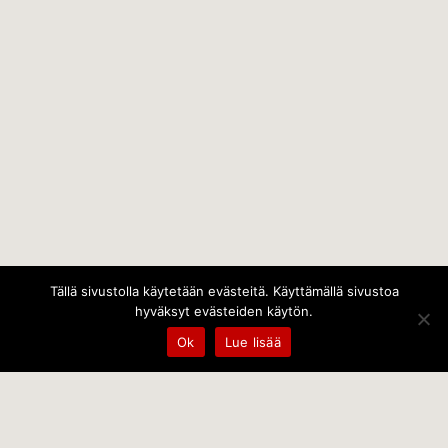
Tällä sivustolla käytetään evästeitä. Käyttämällä sivustoa
hyväksyt evästeiden käytön.
Ok
Lue lisää
Temps Oy
Leppämäentie 10, 21800 Kyrö, Finland