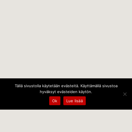
Tällä sivustolla käytetään evästeitä. Käyttämällä sivustoa
hyväksyt evästeiden käytön.
Ok
Lue lisää
Temps Oy
Leppämäentie 10, 21800 Kyrö, Finland