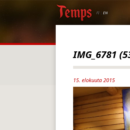
FI
|
EN
IMG_6781 (5
15. elokuuta 2015