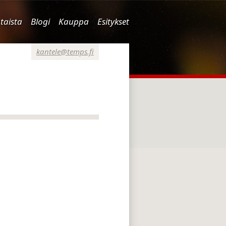
taista
Blogi
Kauppa
Esitykset
kantele@temps.fi