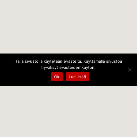
Tällä sivustolla käytetään evästeitä. Käyttämällä sivustoa
hyväksyt evästeiden käytön.
Ok
Lue lisää
Temps Oy
Leppämäentie 10, 21800 Kyrö, Finland
+358 400 797 227 kantele@temps.fi
facebook.com/TempsOy