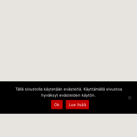
Tällä sivustolla käytetään evästeitä. Käyttämällä sivustoa
hyväksyt evästeiden käytön.
Ok
Lue lisää
Temps Oy
Leppämäentie 10, 21800 Kyrö, Finland