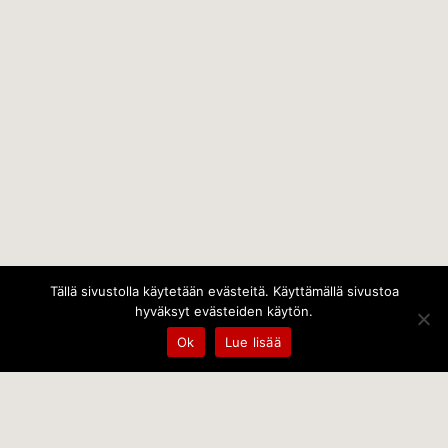
Tällä sivustolla käytetään evästeitä. Käyttämällä sivustoa
hyväksyt evästeiden käytön.
Ok
Lue lisää
Temps Oy
Leppämäentie 10, 21800 Kyrö, Finland