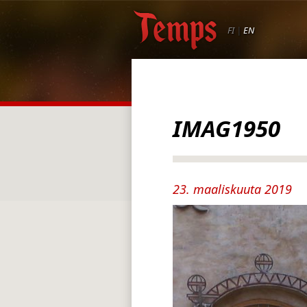
FI
|
EN
IMAG1950
23. maaliskuuta 2019