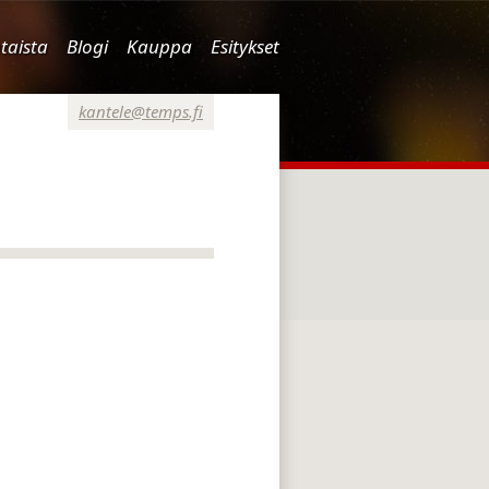
taista
Blogi
Kauppa
Esitykset
kantele@temps.fi