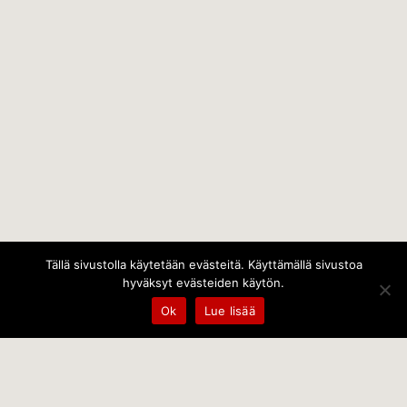
Tällä sivustolla käytetään evästeitä. Käyttämällä sivustoa
hyväksyt evästeiden käytön.
Ok
Lue lisää
Temps Oy
Leppämäentie 10, 21800 Kyrö, Finland