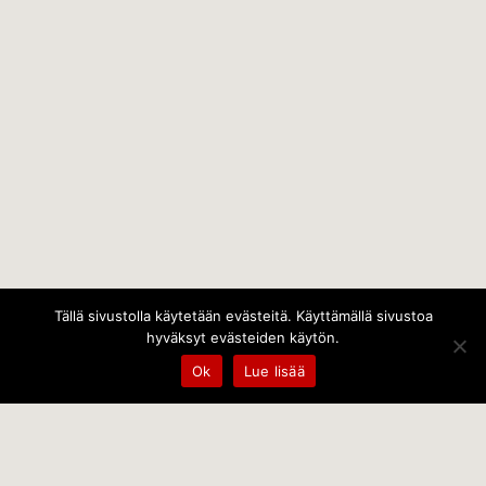
Tällä sivustolla käytetään evästeitä. Käyttämällä sivustoa
hyväksyt evästeiden käytön.
Ok
Lue lisää
Temps Oy
Leppämäentie 10, 21800 Kyrö, Finland