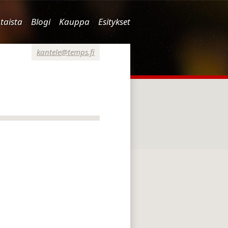
taista
Blogi
Kauppa
Esitykset
kantele@temps.fi