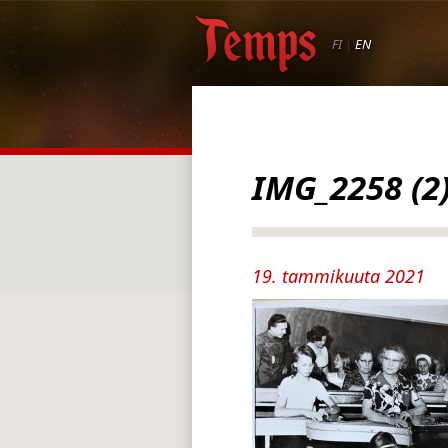
FI
|
EN
IMG_2258 (2
19. tammikuuta 2021