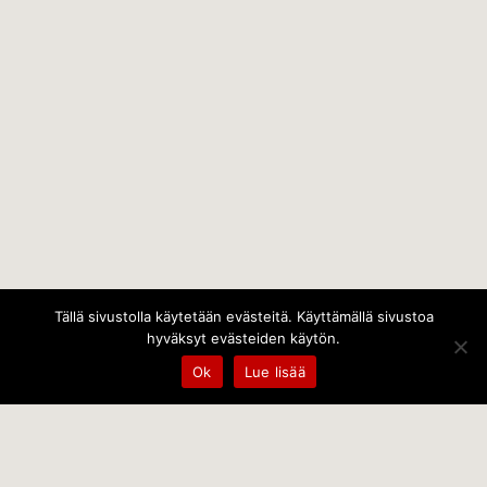
Tällä sivustolla käytetään evästeitä. Käyttämällä sivustoa
hyväksyt evästeiden käytön.
Ok
Lue lisää
Temps Oy
Leppämäentie 10, 21800 Kyrö, Finland