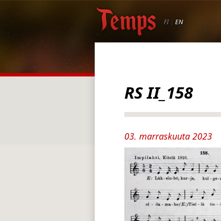
FI
|
EN
RS II_158
03. marraskuuta 2023