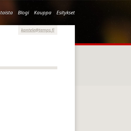
taista
Blogi
Kauppa
Esitykset
kantele@temps.fi