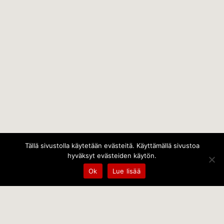
Tällä sivustolla käytetään evästeitä. Käyttämällä sivustoa
hyväksyt evästeiden käytön.
Ok
Lue lisää
Temps Oy
Leppämäentie 10, 21800 Kyrö, Finland