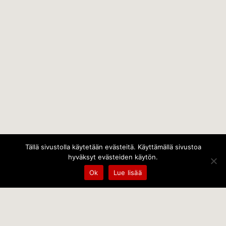
Tällä sivustolla käytetään evästeitä. Käyttämällä sivustoa
hyväksyt evästeiden käytön.
Ok
Lue lisää
Temps Oy
Leppämäentie 10, 21800 Kyrö, Finland