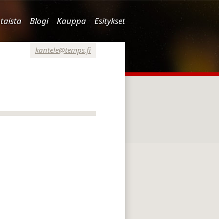
taista
Blogi
Kauppa
Esitykset
kantele@temps.fi