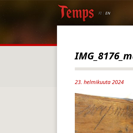
FI
|
EN
IMG_8176_m
23. helmikuuta 2024