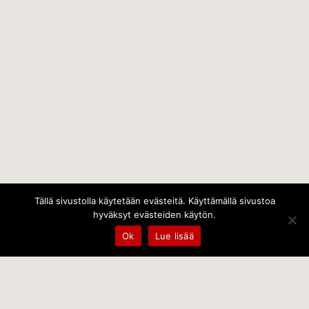
Tällä sivustolla käytetään evästeitä. Käyttämällä sivustoa
hyväksyt evästeiden käytön.
Ok
Lue lisää
Temps Oy
Leppämäentie 10, 21800 Kyrö, Finland