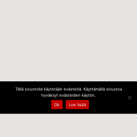
Tällä sivustolla käytetään evästeitä. Käyttämällä sivustoa
hyväksyt evästeiden käytön.
Ok
Lue lisää
Temps Oy
Leppämäentie 10, 21800 Kyrö, Finland