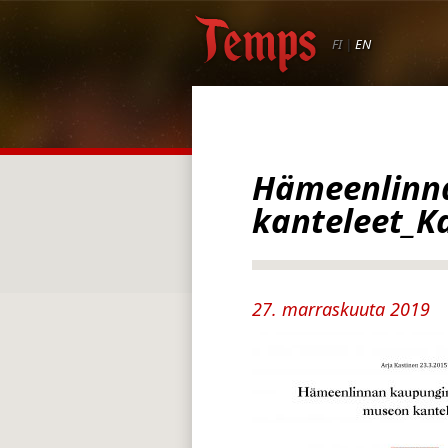
FI
|
EN
Hämeenlinna
kanteleet_K
27. marraskuuta 2019