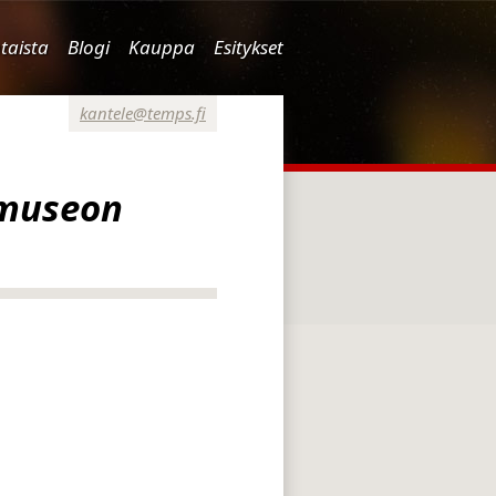
taista
Blogi
Kauppa
Esitykset
kantele@temps.fi
 museon