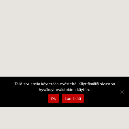
Tällä sivustolla käytetään evästeitä. Käyttämällä sivustoa
hyväksyt evästeiden käytön.
Ok
Lue lisää
Temps Oy
Leppämäentie 10, 21800 Kyrö, Finland