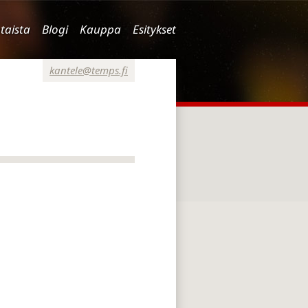
taista
Blogi
Kauppa
Esitykset
kantele@temps.fi