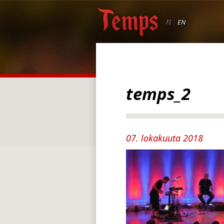
FI
|
EN
temps_2
07. lokakuuta 2018