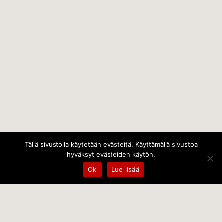
Tällä sivustolla käytetään evästeitä. Käyttämällä sivustoa
hyväksyt evästeiden käytön.
Ok
Lue lisää
Temps Oy
Leppämäentie 10, 21800 Kyrö, Finland