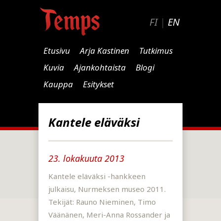
FI
|
EN
Etusivu
Arja Kastinen
Tutkimus
Kuvia
Ajankohtaista
Blogi
Kauppa
Esitykset
Kantele eläväksi
23. lokakuuta 2013
Kantele eläväksi -hankkeen
julkaisu, Nurmeksen museo 2011.
Tekijät: Rauno Nieminen, Timo
Väänänen, Meri-Anna Rossander ja